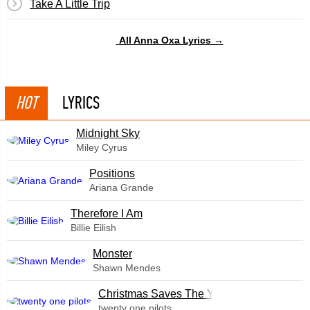
Take A Little Trip
All Anna Oxa Lyrics →
HOT
LYRICS
Midnight Sky
Miley Cyrus
​Positions
Ariana Grande
Therefore I Am
Billie Eilish
Monster
Shawn Mendes
Christmas Saves The Year
twenty one pilots