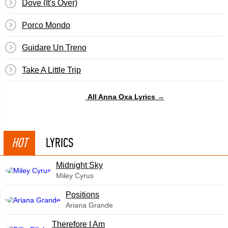
Dove (It's Over)
Porco Mondo
Guidare Un Treno
Take A Little Trip
All Anna Oxa Lyrics →
HOT
LYRICS
Midnight Sky
Miley Cyrus
​Positions
Ariana Grande
Therefore I Am