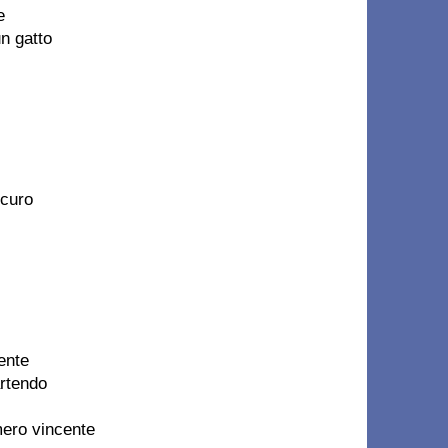
e
n gatto
icuro
ente
artendo
mero vincente