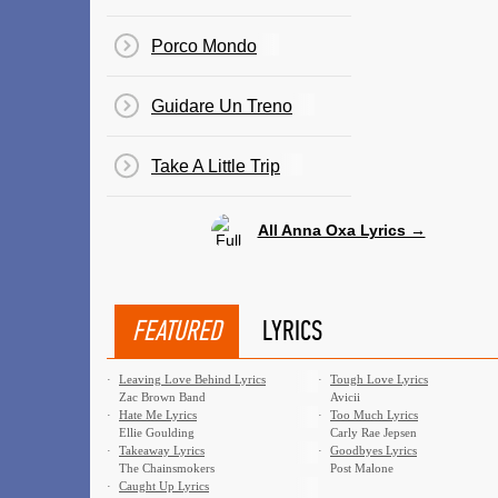
Porco Mondo
Guidare Un Treno
Take A Little Trip
All Anna Oxa Lyrics →
FEATURED
LYRICS
·
Leaving Love Behind Lyrics
·
Tough Love Lyrics
Zac Brown Band
Avicii
·
Hate Me Lyrics
·
Too Much Lyrics
Ellie Goulding
Carly Rae Jepsen
·
Takeaway Lyrics
·
Goodbyes Lyrics
The Chainsmokers
Post Malone
·
Caught Up Lyrics