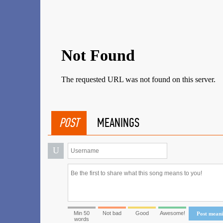
POST
MEANINGS
U
Min 50
Not bad
Good
Awesome!
Post mean
words