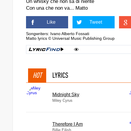
Un whisky che non sa di niente
Con una che non va... Matto
Like
Tweet
Songwriters: Ivano Alberto Fossati
Matto lyrics © Universal Music Publishing Group
HOT
LYRICS
Midnight Sky
Miley Cyrus
Therefore I Am
Billie Eilish