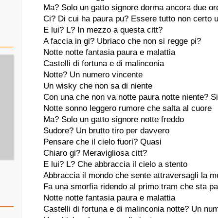
Ma? Solo un gatto signore dorma ancora due or
Ci? Di cui ha paura pu? Essere tutto non certo u
E lui? L? In mezzo a questa citt?
A faccia in gi? Ubriaco che non si regge pi?
Notte notte fantasia paura e malattia
Castelli di fortuna e di malinconia
Notte? Un numero vincente
Un wisky che non sa di niente
Con una che non va notte paura notte niente? S
Notte sonno leggero rumore che salta al cuore
Ma? Solo un gatto signore notte freddo
Sudore? Un brutto tiro per davvero
Pensare che il cielo fuori? Quasi
Chiaro gi? Meravigliosa citt?
E lui? L? Che abbraccia il cielo a stento
Abbraccia il mondo che sente attraversagli la m
Fa una smorfia ridendo al primo tram che sta p
Notte notte fantasia paura e malattia
Castelli di fortuna e di malinconia notte? Un nu