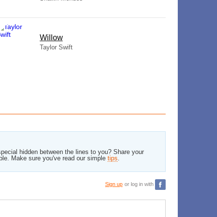
Willow
Taylor Swift
pecial hidden between the lines to you? Share your
ble. Make sure you've read our simple
tips
.
Sign up
or log in with