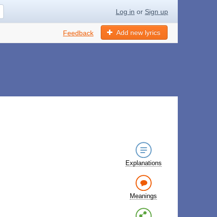
Log in
or
Sign up
Add new lyrics
Feedback
Explanations
Meanings