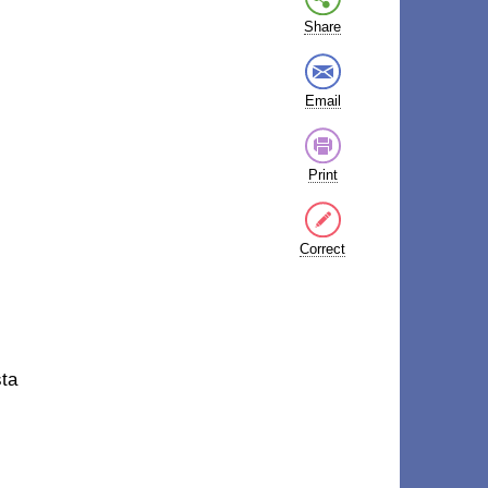
Share
Email
Print
Correct
sta