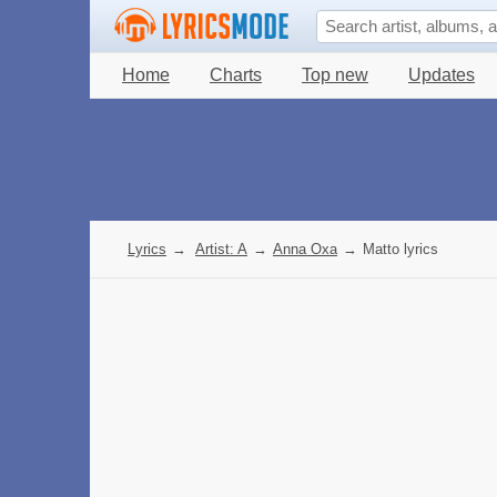
Home
Charts
Top new
Updates
Lyrics
→
Artist: A
→
Anna Oxa
→
Matto lyrics