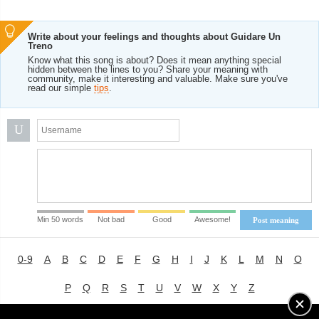
Write about your feelings and thoughts about Guidare Un
Treno
Know what this song is about? Does it mean anything special
hidden between the lines to you? Share your meaning with
community, make it interesting and valuable. Make sure you've
read our simple
tips
.
U
Min 50 words
Not bad
Good
Awesome!
Post meaning
0-9
A
B
C
D
E
F
G
H
I
J
K
L
M
N
O
P
Q
R
S
T
U
V
W
X
Y
Z