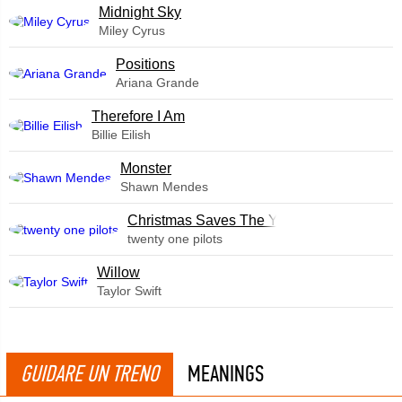
Midnight Sky
Miley Cyrus
​Positions
Ariana Grande
Therefore I Am
Billie Eilish
Monster
Shawn Mendes
Christmas Saves The Year
twenty one pilots
Willow
Taylor Swift
GUIDARE UN TRENO
MEANINGS