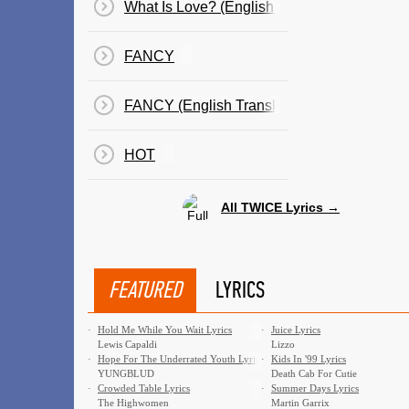
What Is Love? (English Translation)
FANCY
FANCY (English Translation)
HOT
All TWICE Lyrics →
FEATURED
LYRICS
·
Hold Me While You Wait Lyrics
·
Juice Lyrics
Lewis Capaldi
Lizzo
·
Hope For The Underrated Youth Lyrics
·
Kids In '99 Lyrics
YUNGBLUD
Death Cab For Cutie
·
Crowded Table Lyrics
·
Summer Days Lyrics
The Highwomen
Martin Garrix