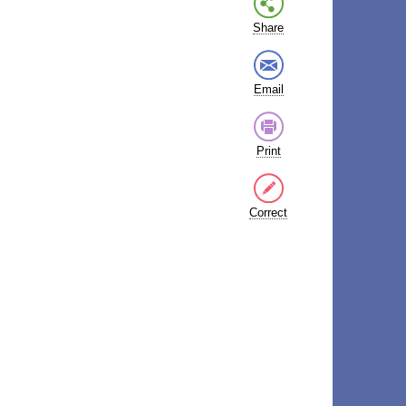
Share
Email
Print
Correct