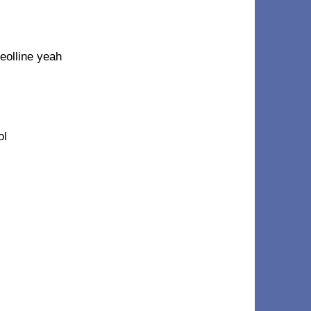
olline yeah
ol