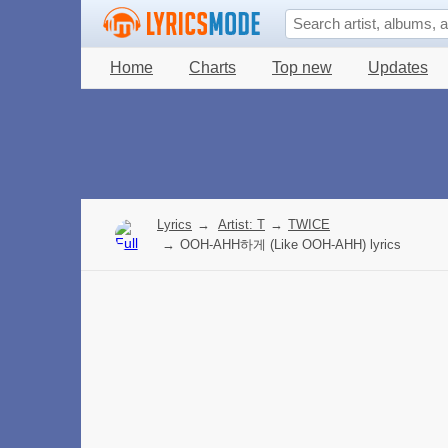
Home
Charts
Top new
Updates
Lyrics
→
Artist: T
→
TWICE
→
OOH-AHH하게 (Like OOH-AHH) lyrics