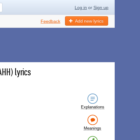
Log in
or
Sign up
Add new lyrics
Feedback
H) lyrics
Explanations
Meanings