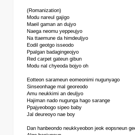
(Romanization)
Modu nareul gajigo
Maeil gaman an dujyo
Naega neomu yeppeujyo
Na ttaemune da himdeuljyo
Eodil geotgo isseodo
Ppalgan badagingeojyo
Red carpet gateun gibun
Modu nal chyeoda bojyo oh
Eotteon sarameun eomeonimi nugunyago
Sinseonhage mal georeodo
Amu neukkimi an deuljyo
Hajiman nado nugunga hago sarange
Ppajyeobogo sipeo baby
Jal deureoyo nae boy
Dan hanbeondo neukkyeobon jeok eopsneun ge