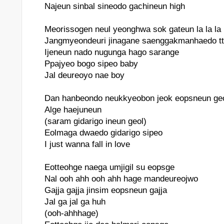
Najeun sinbal sineodo gachineun high
Meorissogen neul yeonghwa sok gateun la la la
Jangmyeondeuri jinagane saenggakmanhaedo tte
Ijeneun nado nugunga hago sarange
Ppajyeo bogo sipeo baby
Jal deureoyo nae boy
Dan hanbeondo neukkyeobon jeok eopsneun ge
Alge haejuneun
(saram gidarigo ineun geol)
Eolmaga dwaedo gidarigo sipeo
I just wanna fall in love
Eotteohge naega umjigil su eopsge
Nal ooh ahh ooh ahh hage mandeureojwo
Gajja gajja jinsim eopsneun gajja
Jal ga jal ga huh
(ooh-ahhhage)