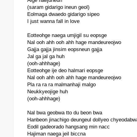
Alge haejuneun
(saram gidarigo ineun geol)
Eolmaga dwaedo gidarigo sipeo
I just wanna fall in love
Eotteohge naega umjigil su eopsge
Nal ooh ahh ooh ahh hage mandeureojwo
Gajja gajja jinsim eopsneun gajja
Jal ga jal ga huh
(ooh-ahhhage)
Eotteohge ije deo halmari eopsge
Nal ooh ahh ooh ahh hage mandeureojwo
Pla ra ra ra malmanhaji malgo
Neukkyeojige huh
(ooh-ahhhage)
Nal bwa geobwa tto du beon bwa
Hanbeon jinachigo deungeul dollyeo chyeodabw
Eodil gadeorado hangsang min nacc
Hajiman naega jeil biccna