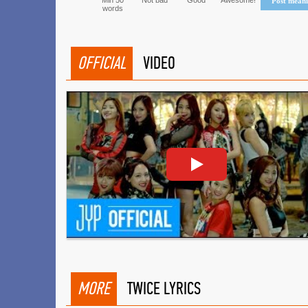
Min 50
Not bad
Good
Awesome!
Post mean
words
OFFICIAL
VIDEO
MORE
TWICE LYRICS