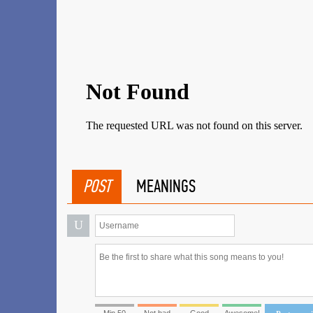
POST
MEANINGS
U