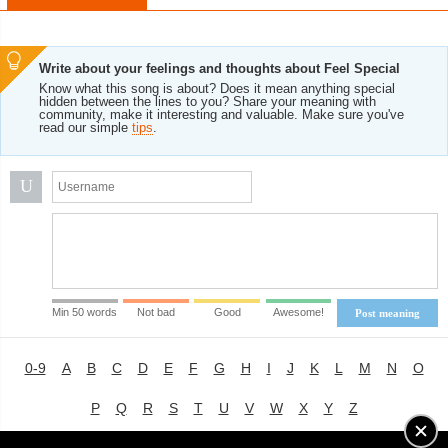
Write about your feelings and thoughts about Feel Special
Know what this song is about? Does it mean anything special
hidden between the lines to you? Share your meaning with
community, make it interesting and valuable. Make sure you've
read our simple
tips
.
U
Min 50 words
Not bad
Good
Awesome!
Post meaning
0-9
A
B
C
D
E
F
G
H
I
J
K
L
M
N
O
P
Q
R
S
T
U
V
W
X
Y
Z