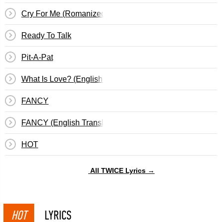
Cry For Me (Romanized)
Ready To Talk
Pit-A-Pat
What Is Love? (English Translation)
FANCY
FANCY (English Translation)
HOT
All TWICE Lyrics →
HOT
LYRICS