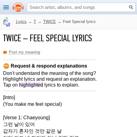
Lyrics
→
T
→
TWICE
→
Feel Special lyrics
TWICE
–
FEEL SPECIAL LYRICS
Post my meaning
Request & respond explanations
Don't understand the meaning of the song?
Highlight lyrics and request an explanation.
Tap on
highlighted
lyrics to explain.
[Intro]
(You make me feel special)
[Verse 1: Chaeyoung]
그런 날이 있어
갑자기 혼자인 것만 같은 날