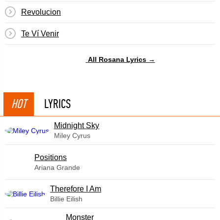
Revolucion
Te Ví Venir
All Rosana Lyrics →
HOT
LYRICS
Midnight Sky
Miley Cyrus
​Positions
Ariana Grande
Therefore I Am
Billie Eilish
Monster