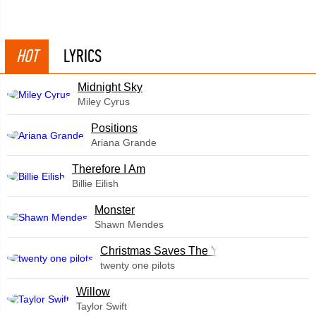
HOT
LYRICS
Midnight Sky
Miley Cyrus
​Positions
Ariana Grande
Therefore I Am
Billie Eilish
Monster
Shawn Mendes
Christmas Saves The Year
twenty one pilots
Willow
Taylor Swift