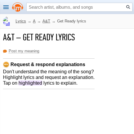
Lyrics
→
A
→
A&T
→
Get Ready lyrics
A&T
–
GET READY LYRICS
Post my meaning
Request & respond explanations
Don't understand the meaning of the song?
Highlight lyrics and request an explanation.
Tap on
highlighted
lyrics to explain.