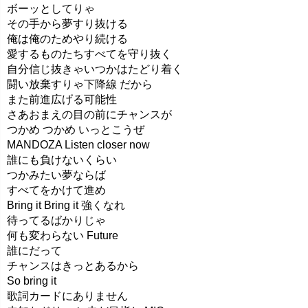
ボーッとしてりゃ
その手から夢すり抜ける
俺は俺のためやり続ける
愛するものたちすべてを守り抜く
自分信じ抜きゃいつかはたどり着く
闘い放棄すりゃ下降線 だから
また前進広げる可能性
さあおまえの目の前にチャンスが
つかめ つかめ いっとこうぜ
MANDOZA Listen closer now
誰にも負けないくらい
つかみたい夢ならば
すべてをかけて進め
Bring it Bring it 強くなれ
待ってるばかりじゃ
何も変わらない Future
誰にだって
チャンスはきっとあるから
So bring it
歌詞カードにありません