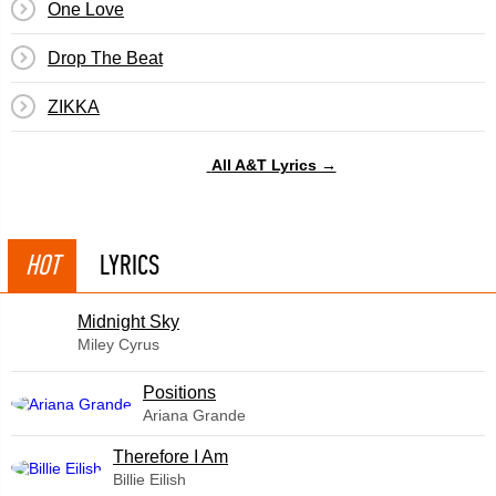
One Love
Drop The Beat
ZIKKA
All A&T Lyrics →
HOT
LYRICS
Midnight Sky
Miley Cyrus
​Positions
Ariana Grande
Therefore I Am
Billie Eilish