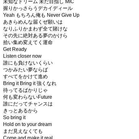
未知なドリーム 未だ目指し MIC
握りかっさらうデカイディール
Yeah もちろん俺も Never Give Up
あきらめんな届くぜ願いは
なりふりかまわず全て賭けな
その先に絶対ある夢のかけら
拾い集め変えてく運命
Get Ready
Listen closer now
誰にも負けないくらい
つかみたい夢ならば
すべてをかけて進め
Bring it Bring it 強くなれ
待ってるばかりじゃ
何も変わらないFuture
誰にだってチャンスは
きっとあるから
So bring it
Hold on to your dream
まだ見えなくても
Come and make it real