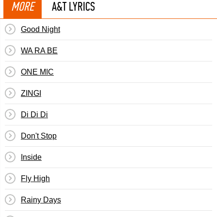
MORE
A&T LYRICS
Good Night
WA RA BE
ONE MIC
ZINGI
Di Di Di
Don't Stop
Inside
Fly High
Rainy Days