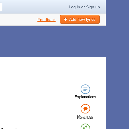
Log in
or
Sign up
Add new lyrics
Feedback
Explanations
Meanings