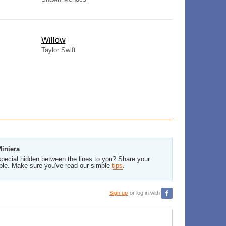
Willow
Taylor Swift
Miniera
pecial hidden between the lines to you? Share your
ble. Make sure you've read our simple
tips
.
Sign up
or log in with