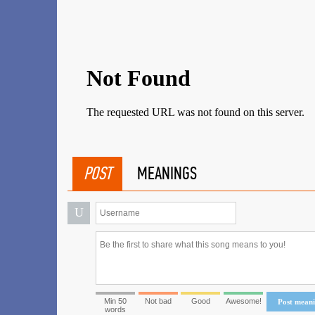
POST
MEANINGS
U
Min 50
Not bad
Good
Awesome!
Post mean
words