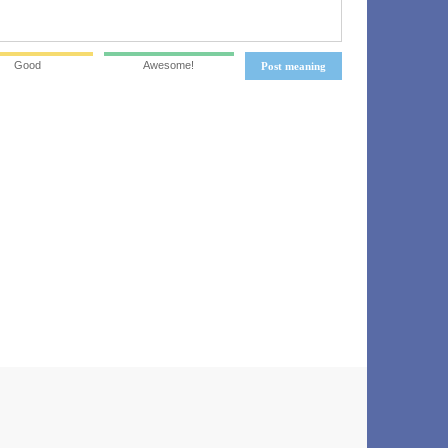
Good
Awesome!
Post meaning