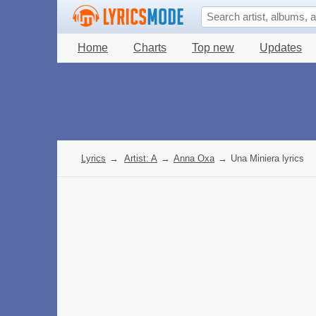
Home
Charts
Top new
Updates
Lyrics
→
Artist: A
→
Anna Oxa
→
Una Miniera lyrics