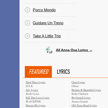
Porco Mondo
Guidare Un Treno
Take A Little Trip
All Anna Oxa Lyrics →
FEATURED
LYRICS
·
Hard Place Lyrics
·
Clout Lyrics
H.E.R.
Offset
·
July Lyrics
·
Broken & Beautiful Lyrics
Noah Cyrus
Kelly Clarkson
·
Kill This Love Lyrics
·
Boyfriend Lyrics
BLACKPINK
Ariana Grande
·
Rescue Me Lyrics
·
Old Town Road Lyrics