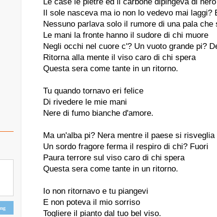
Le case le pietre ed il carbone dipingeva di ner
Il sole nasceva ma io non lo vedevo mai laggi? 
Nessuno parlava solo il rumore di una pala che
Le mani la fronte hanno il sudore di chi muore
Negli occhi nel cuore c'? Un vuoto grande pi? D
Ritorna alla mente il viso caro di chi spera
Questa sera come tante in un ritorno.
Tu quando tornavo eri felice
Di rivedere le mie mani
Nere di fumo bianche d'amore.
Ma un'alba pi? Nera mentre il paese si risveglia
Un sordo fragore ferma il respiro di chi? Fuori
Paura terrore sul viso caro di chi spera
Questa sera come tante in un ritorno.
Io non ritornavo e tu piangevi
E non poteva il mio sorriso
ing
Togliere il pianto dal tuo bel viso.