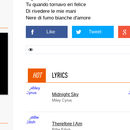
Tu quando tornavo eri felice
Di rivedere le mie mani
Nere di fumo bianche d'amore
Like
Tweet
HOT
LYRICS
Midnight Sky
Miley Cyrus
Therefore I Am
Billie Eilish