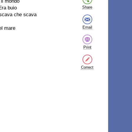
o il mondo
Era buio
Share
 scava che scava
Email
el mare
Print
Correct