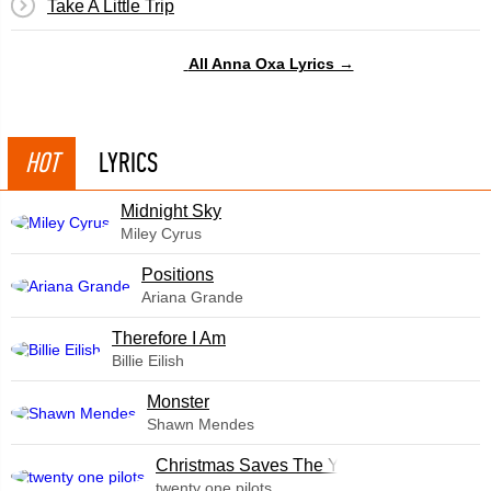
Take A Little Trip
All Anna Oxa Lyrics →
HOT
LYRICS
Midnight Sky
Miley Cyrus
​Positions
Ariana Grande
Therefore I Am
Billie Eilish
Monster
Shawn Mendes
Christmas Saves The Year
twenty one pilots