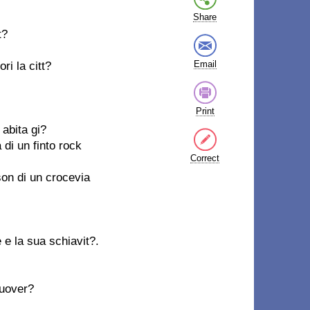
Share
t?
Email
ri la citt?
Print
abita gi?
di un finto rock
Correct
on di un crocevia
e la sua schiavit?.
muover?