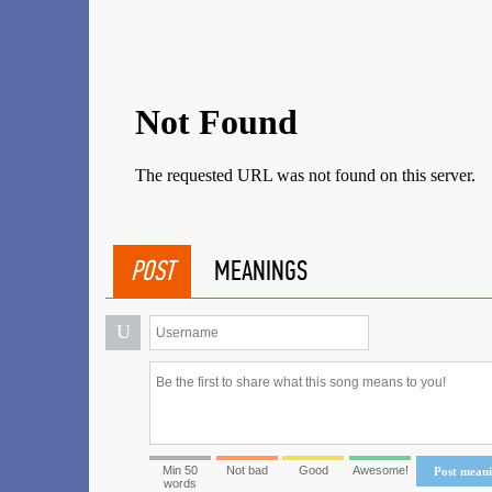
POST
MEANINGS
U
Min 50
Not bad
Good
Awesome!
Post mean
words