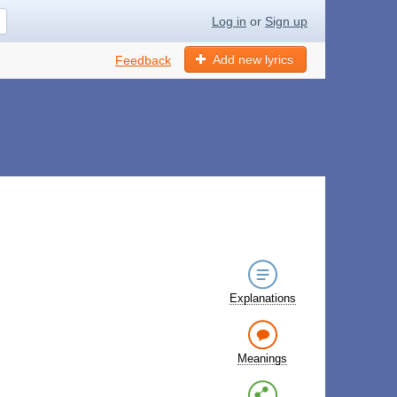
Log in
or
Sign up
Add new lyrics
Feedback
Explanations
Meanings