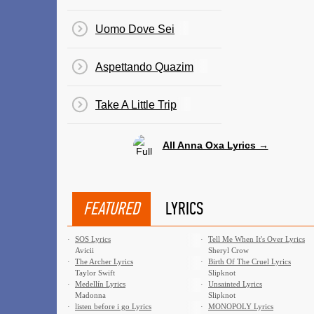
Uomo Dove Sei
Aspettando Quazim
Take A Little Trip
All Anna Oxa Lyrics →
FEATURED
LYRICS
·
SOS Lyrics
·
Tell Me When It's Over Lyrics
Avicii
Sheryl Crow
·
The Archer Lyrics
·
Birth Of The Cruel Lyrics
Taylor Swift
Slipknot
·
Medellín Lyrics
·
Unsainted Lyrics
Madonna
Slipknot
·
​listen before i go Lyrics
·
MONOPOLY Lyrics