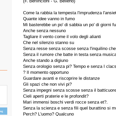
(F. Berlincioni - G. Belleno)
Come la rabbia la tempesta l'imprudenza l'ansie
Quante idee vanno in fumo
Mi basterebbe un po' di sabbia un po' di giorni fuo
Anche senza nessuno
Tagliare il vento come il volo degli alianti
Che nel silenzio stanno su
Senza resse senza scosse senza l'inquilino che 
Senza il rumore che batte in testa senza musica 
Anche stando a digiuno
Senza orologio senza pi? Tempo e senza I clacs
? Il momento opportuno
Guardare avanti e riscoprire le distanze
Gli spazi che non vivi pi?
Senza impegni senza scosse senza il batticuore 
Cieli aperti praterie e le profondit?
Mari immensi boschi verdi rocce senza et?.
Senza la scienza e senza fili quel burattino si 
ing
Perch? L'uomo? Qualcuno