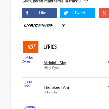
Grida perse mani terse la tranquillit?
Like
Tweet
HOT
LYRICS
Midnight Sky
Miley Cyrus
Therefore I Am
Billie Eilish