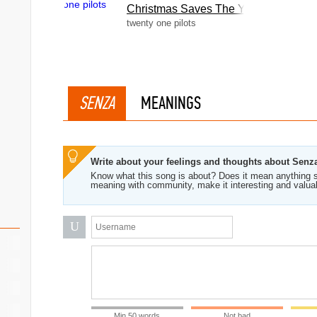
Christmas Saves The Year
twenty one pilots
SENZA
MEANINGS
Write about your feelings and thoughts about Senz
Know what this song is about? Does it mean anything s
meaning with community, make it interesting and valua
U
Min 50 words
Not bad