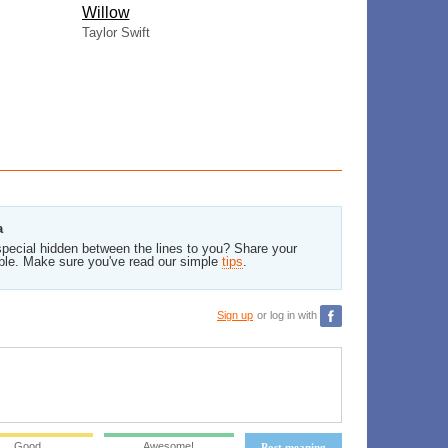
Willow
Taylor Swift
a
pecial hidden between the lines to you? Share your
ble. Make sure you've read our simple
tips
.
Sign up
or log in with
Good
Awesome!
Post meaning