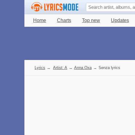
Home
Charts
Top new
Updates
Lyrics
→
Artist: A
→
Anna Oxa
→
Senza lyrics