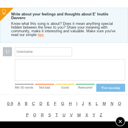
Write about your feelings and thoughts about E' Inutile
Davvero
Know what this song is about? Does it mean anything special
hidden between the lines to you? Share your meaning with
community, make it interesting and valuable. Make sure you've
read our simple
tips
.
U
Min 50 words
Not bad
Good
Awesome!
Post meaning
0-9
A
B
C
D
E
F
G
H
I
J
K
L
M
N
O
P
Q
R
S
T
U
V
W
X
Y
Z