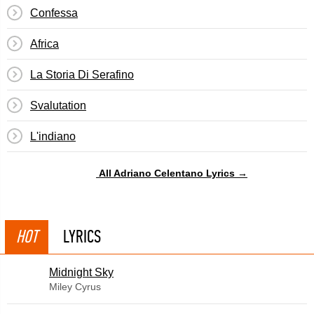
Confessa
Africa
La Storia Di Serafino
Svalutation
L'indiano
All Adriano Celentano Lyrics →
HOT
LYRICS
Midnight Sky
Miley Cyrus