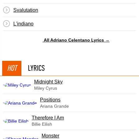
Svalutation
L'indiano
All Adriano Celentano Lyrics →
HOT
LYRICS
Midnight Sky
Miley Cyrus
​Positions
Ariana Grande
Therefore I Am
Billie Eilish
Monster