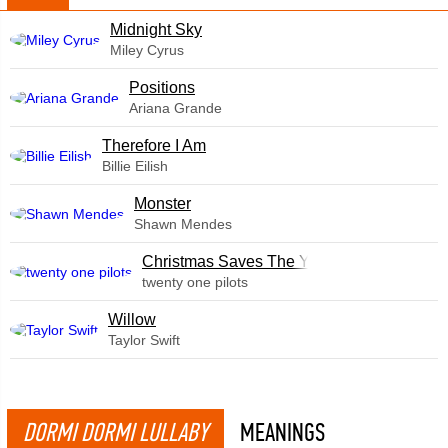
Midnight Sky
Miley Cyrus
​Positions
Ariana Grande
Therefore I Am
Billie Eilish
Monster
Shawn Mendes
Christmas Saves The Year
twenty one pilots
Willow
Taylor Swift
DORMI DORMI LULLABY
MEANINGS