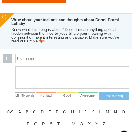
Write about your feelings and thoughts about Dormi Dormi
Lullaby
Know what this song is about? Does it mean anything special
hidden between the lines to you? Share your meaning with
community, make it interesting and valuable. Make sure you've
read our simple
tips
.
U
Min 50 words
Not bad
Good
Awesome!
Post meaning
0-9
A
B
C
D
E
F
G
H
I
J
K
L
M
N
O
P
Q
R
S
T
U
V
W
X
Y
Z