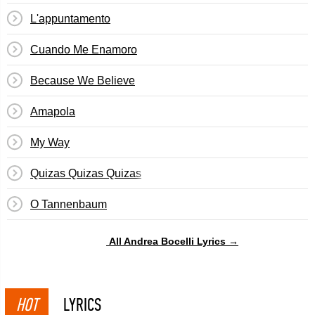
L'appuntamento
Cuando Me Enamoro
Because We Believe
Amapola
My Way
Quizas Quizas Quizas
O Tannenbaum
All Andrea Bocelli Lyrics →
HOT
LYRICS