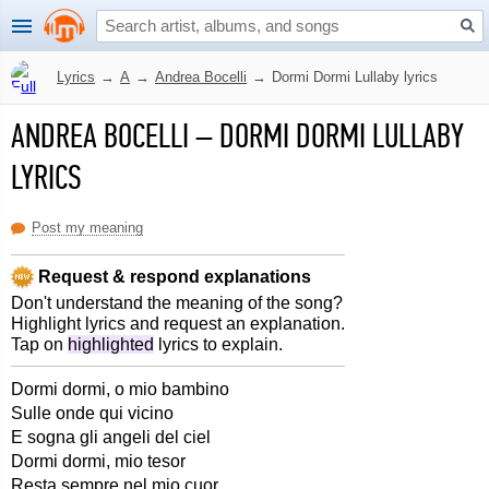
Lyrics
→
A
→
Andrea Bocelli
→
Dormi Dormi Lullaby lyrics
ANDREA BOCELLI
–
DORMI DORMI LULLABY
LYRICS
Post my meaning
Request & respond explanations
Don't understand the meaning of the song?
Highlight lyrics and request an explanation.
Tap on
highlighted
lyrics to explain.
Dormi dormi, o mio bambino
Sulle onde qui vicino
E sogna gli angeli del ciel
Dormi dormi, mio tesor
Resta sempre nel mio cuor