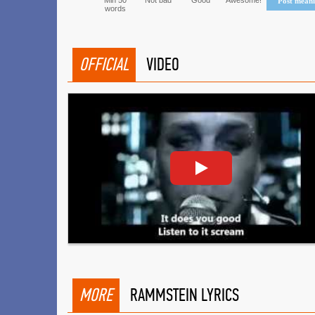
Min 50
Not bad
Good
Awesome!
Post mean
words
OFFICIAL
VIDEO
MORE
RAMMSTEIN LYRICS