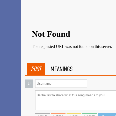
POST
MEANINGS
U