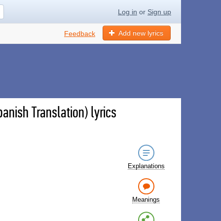
Log in
or
Sign up
Add new lyrics
Feedback
anish Translation) lyrics
Explanations
Meanings