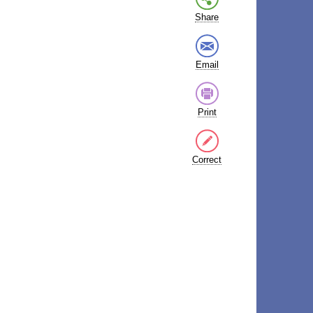
Share
Email
Print
Correct