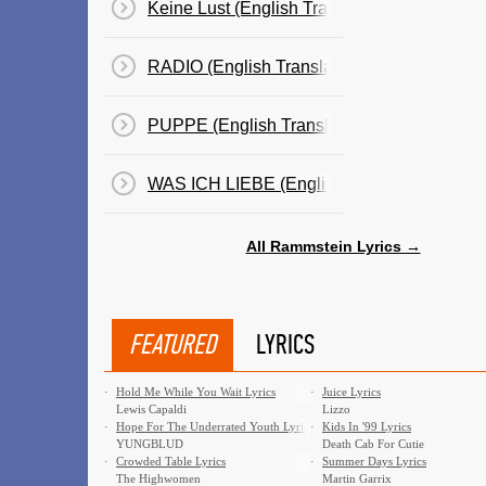
Keine Lust (English Translation)
RADIO (English Translation)
PUPPE (English Translation)
WAS ICH LIEBE (English Translation)
All Rammstein Lyrics →
FEATURED
LYRICS
·
Hold Me While You Wait Lyrics
·
Juice Lyrics
Lewis Capaldi
Lizzo
·
Hope For The Underrated Youth Lyrics
·
Kids In '99 Lyrics
YUNGBLUD
Death Cab For Cutie
·
Crowded Table Lyrics
·
Summer Days Lyrics
The Highwomen
Martin Garrix