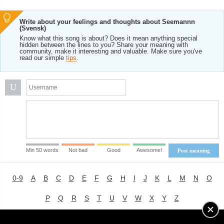
Write about your feelings and thoughts about Seemannn
(Svensk)
Know what this song is about? Does it mean anything special
hidden between the lines to you? Share your meaning with
community, make it interesting and valuable. Make sure you've
read our simple
tips
.
U
Min 50 words
Not bad
Good
Awesome!
Post meaning
0-9
A
B
C
D
E
F
G
H
I
J
K
L
M
N
O
P
Q
R
S
T
U
V
W
X
Y
Z