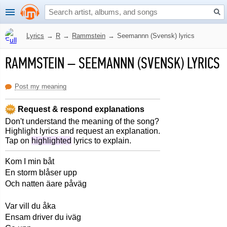
Lyrics
→
R
→
Rammstein
→
Seemannn (Svensk) lyrics
RAMMSTEIN
–
SEEMANNN (SVENSK) LYRICS
Post my meaning
Request & respond explanations
Don't understand the meaning of the song?
Highlight lyrics and request an explanation.
Tap on
highlighted
lyrics to explain.
Kom I min båt
En storm blåser upp
Och natten äare påväg
Var vill du åka
Ensam driver du iväg