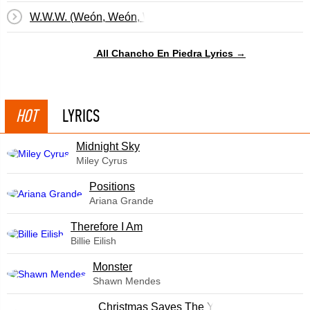
W.W.W. (Weón, Weón, Weón)
All Chancho En Piedra Lyrics →
HOT
LYRICS
Midnight Sky
Miley Cyrus
​Positions
Ariana Grande
Therefore I Am
Billie Eilish
Monster
Shawn Mendes
Christmas Saves The Year