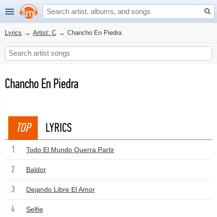
Lyrics
→
Artist: C
→
Chancho En Piedra
Chancho En Piedra
TOP
LYRICS
1
Todo El Mundo Querra Partir
2
Baldor
3
Dejando Libre El Amor
4
Selfie