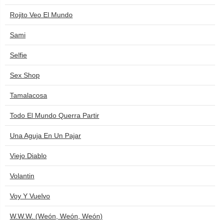
Rojito Veo El Mundo
Sami
Selfie
Sex Shop
Tamalacosa
Todo El Mundo Querra Partir
Una Aguja En Un Pajar
Viejo Diablo
Volantin
Voy Y Vuelvo
W.W.W. (Weón, Weón, Weón)