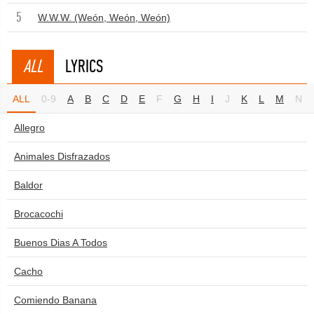
5
W.W.W. (Weón, Weón, Weón)
ALL
LYRICS
ALL
0-9
A
B
C
D
E
F
G
H
I
J
K
L
M
N
Allegro
Animales Disfrazados
Baldor
Brocacochi
Buenos Dias A Todos
Cacho
Comiendo Banana