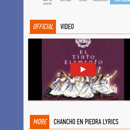
Min 50
Not bad
Good
Awesome!
Post mean
words
OFFICIAL
VIDEO
MORE
CHANCHO EN PIEDRA LYRICS