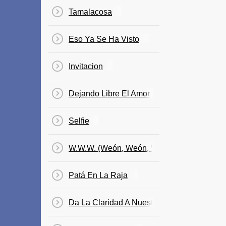
Tamalacosa
Eso Ya Se Ha Visto
Invitacion
Dejando Libre El Amor
Selfie
W.W.W. (Weón, Weón, Weón)
Patá En La Raja
Da La Claridad A Nuestro Sol