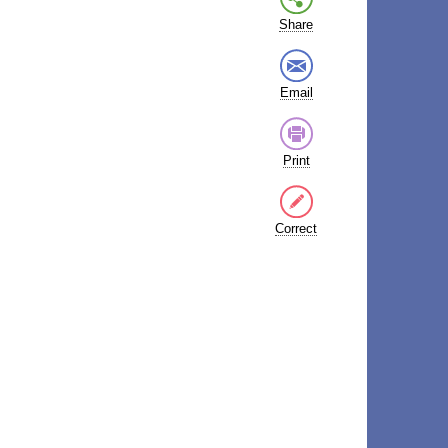
Share
Email
Print
Correct