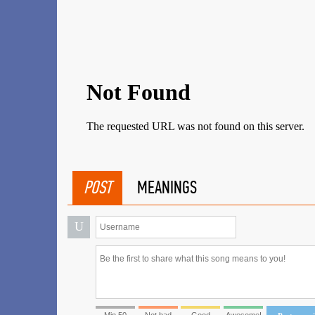
POST
MEANINGS
U