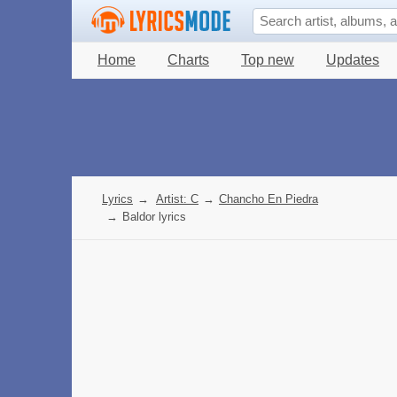
Home
Charts
Top new
Updates
Lyrics
→
Artist: C
→
Chancho En Piedra
→
Baldor lyrics