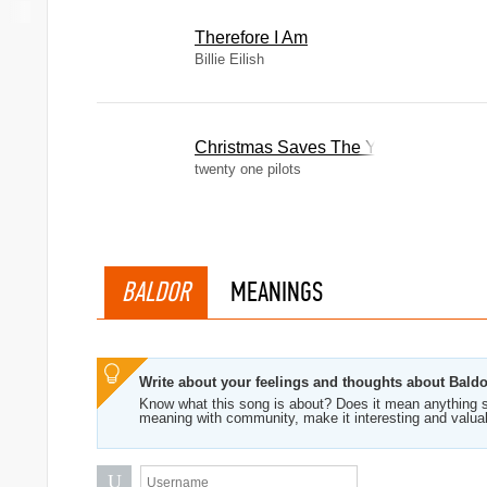
Therefore I Am
Billie Eilish
Christmas Saves The Year
twenty one pilots
BALDOR
MEANINGS
Write about your feelings and thoughts about Baldo
Know what this song is about? Does it mean anything s
meaning with community, make it interesting and valua
U