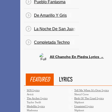
Pueblo Fantasma
De Amarillo Y Gris
La Noche De San Juan
Completada Techno
All Chancho En Piedra Lyrics →
FEATURED
LYRICS
·
SOS Lyrics
·
Tell Me When It's Over Lyrics
Avicii
Sheryl Crow
·
The Archer Lyrics
·
Birth Of The Cruel Lyrics
Taylor Swift
Slipknot
·
Medellín Lyrics
·
Unsainted Lyrics
Madonna
Slipknot