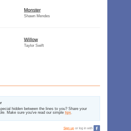
Monster
Shawn Mendes
Willow
Taylor Swift
r
pecial hidden between the lines to you? Share your
ble. Make sure you've read our simple
tips
.
Sign up
or log in with