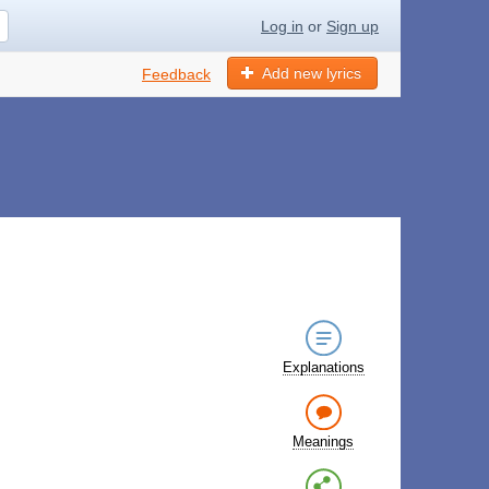
Log in
or
Sign up
Add new lyrics
Feedback
Explanations
Meanings