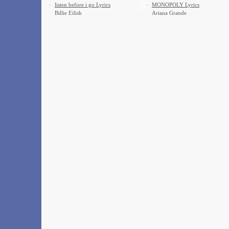
·
​listen before i go Lyrics
·
MONOPOLY Lyrics
Billie Eilish
Ariana Grande