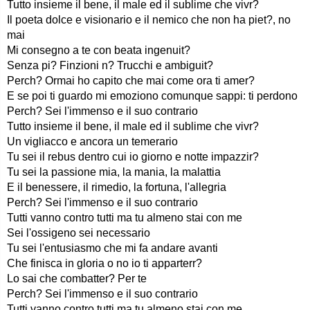
Tutto insieme il bene, il male ed il sublime che vivr?
Il poeta dolce e visionario e il nemico che non ha piet?, no
mai
Mi consegno a te con beata ingenuit?
Senza pi? Finzioni n? Trucchi e ambiguit?
Perch? Ormai ho capito che mai come ora ti amer?
E se poi ti guardo mi emoziono comunque sappi: ti perdono
Perch? Sei l'immenso e il suo contrario
Tutto insieme il bene, il male ed il sublime che vivr?
Un vigliacco e ancora un temerario
Tu sei il rebus dentro cui io giorno e notte impazzir?
Tu sei la passione mia, la mania, la malattia
E il benessere, il rimedio, la fortuna, l'allegria
Perch? Sei l'immenso e il suo contrario
Tutti vanno contro tutti ma tu almeno stai con me
Sei l'ossigeno sei necessario
Tu sei l'entusiasmo che mi fa andare avanti
Che finisca in gloria o no io ti apparterr?
Lo sai che combatter? Per te
Perch? Sei l'immenso e il suo contrario
Tutti vanno contro tutti ma tu almeno stai con me