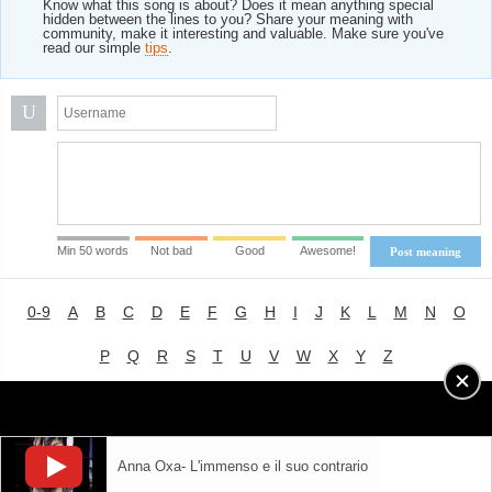
Know what this song is about? Does it mean anything special
hidden between the lines to you? Share your meaning with
community, make it interesting and valuable. Make sure you've
read our simple
tips
.
U
Min 50 words
Not bad
Good
Awesome!
Post meaning
0-9
A
B
C
D
E
F
G
H
I
J
K
L
M
N
O
P
Q
R
S
T
U
V
W
X
Y
Z
Advertising
|
About
|
Terms of Use
|
Privacy Policy
Anna Oxa- L'immenso e il suo contrario
LYRICS
MODE
© 2018