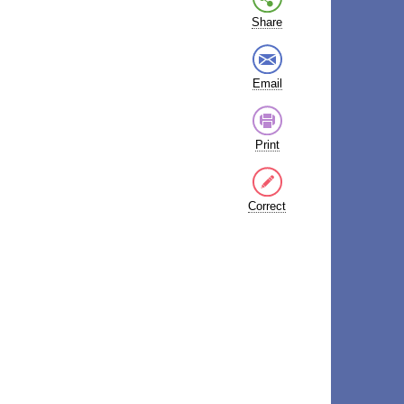
Share
Email
Print
Correct