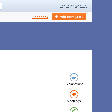
Log in
or
Sign up
Add new lyrics
Feedback
Explanations
Meanings