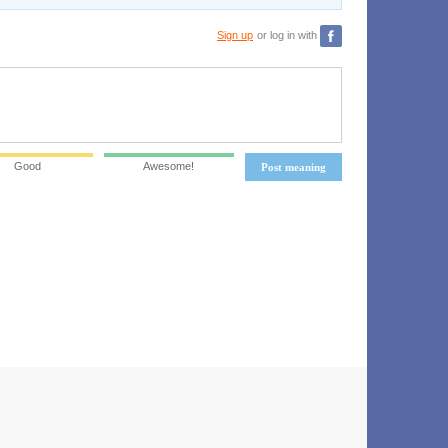
Sign up
or log in with
Good
Awesome!
Post meaning