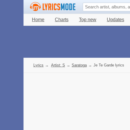
Home
Charts
Top new
Updates
Lyrics
→
Artist: S
→
Saratoga
→
Je Te Garde lyrics