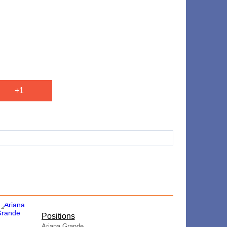
+1
​Positions
Ariana Grande