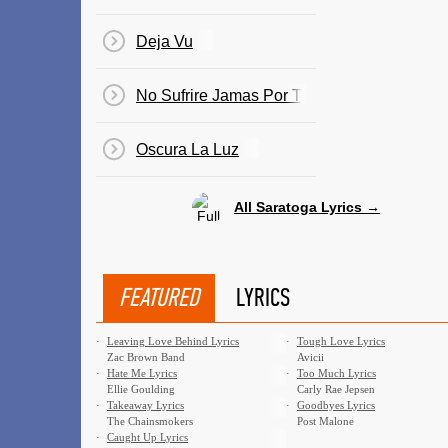
Deja Vu
No Sufrire Jamas Por Ti
Oscura La Luz
All Saratoga Lyrics →
FEATURED
LYRICS
·
Leaving Love Behind Lyrics
·
Tough Love Lyrics
Zac Brown Band
Avicii
·
Hate Me Lyrics
·
Too Much Lyrics
Ellie Goulding
Carly Rae Jepsen
·
Takeaway Lyrics
·
Goodbyes Lyrics
The Chainsmokers
Post Malone
·
Caught Up Lyrics