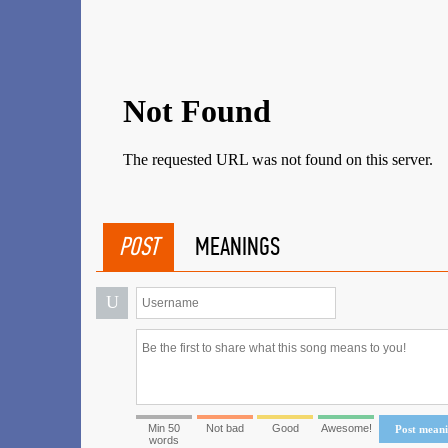
POST
MEANINGS
U
Min 50
Not bad
Good
Awesome!
Post mean
words