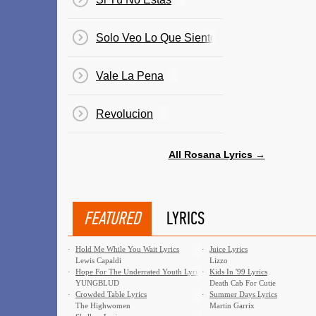
Solo Veo Lo Que Siento
Vale La Pena
Revolucion
All Rosana Lyrics →
FEATURED
LYRICS
·
Hold Me While You Wait Lyrics
·
Juice Lyrics
Lewis Capaldi
Lizzo
·
Hope For The Underrated Youth Lyrics
·
Kids In '99 Lyrics
YUNGBLUD
Death Cab For Cutie
·
Crowded Table Lyrics
·
Summer Days Lyrics
The Highwomen
Martin Garrix