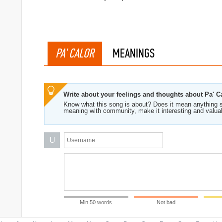
PA' CALOR
MEANINGS
Write about your feelings and thoughts about Pa' C
Know what this song is about? Does it mean anything s
meaning with community, make it interesting and valua
U
Min 50 words
Not bad