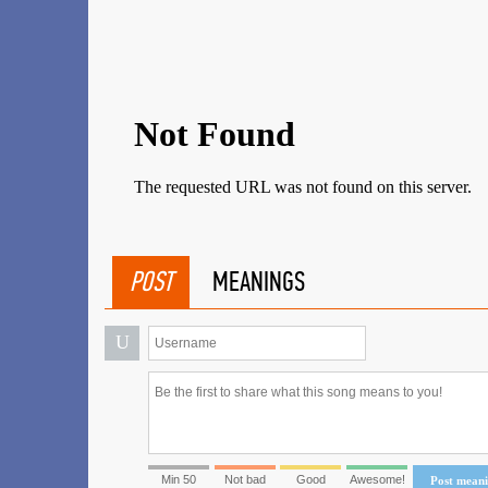
POST
MEANINGS
U
Min 50
Not bad
Good
Awesome!
Post mean