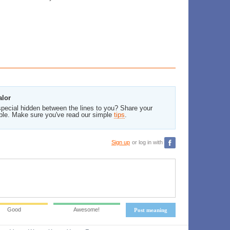
alor
pecial hidden between the lines to you? Share your
ble. Make sure you've read our simple
tips
.
Sign up
or log in with
Good
Awesome!
Post meaning