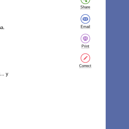
Share
Email
na.
Print
Correct
.. y