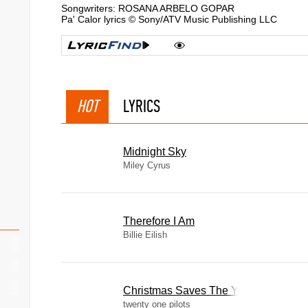
Songwriters: ROSANA ARBELO GOPAR
Pa' Calor lyrics © Sony/ATV Music Publishing LLC
HOT
LYRICS
Midnight Sky
Miley Cyrus
Therefore I Am
Billie Eilish
Christmas Saves The Year
twenty one pilots