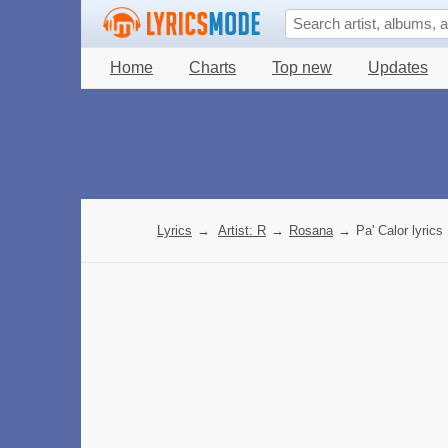
Home
Charts
Top new
Updates
Lyrics
→
Artist: R
→
Rosana
→
Pa' Calor lyrics