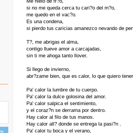
Me hielo de fr?o,
si no me queda cerca tu cari?o del m?o,
me quedo en el vac?o.
Es una condena,
si pierdo tus caricias amanezco nevando de pe
T?, me abrigas el alma,
contigo llueve amor a carcajadas,
sin ti me ahoga tanto llover.
Si llego de invierno,
abr?zame bien, que es calor, lo que quiero tener.
Pa' calor la lumbre de tu cuerpo.
Pa' calor la dulce golosina del amor.
Pa' calor salpica el sentimiento,
y el coraz?n se derrama por dentro.
Hay calor al filo de tus manos.
Hay calor all? donde se entrega la pasi?n .
Pa' calor tu boca y el verano,
ing