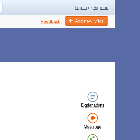
Log in
or
Sign up
Add new lyrics
Feedback
Explanations
Meanings