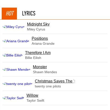
HOT
LYRICS
Midnight Sky
Miley Cyrus
​Positions
Ariana Grande
Therefore I Am
Billie Eilish
Monster
Shawn Mendes
Christmas Saves The Year
twenty one pilots
Willow
Taylor Swift