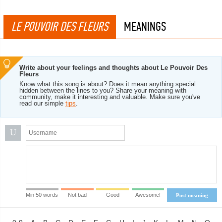
LE POUVOIR DES FLEURS
MEANINGS
Write about your feelings and thoughts about Le Pouvoir Des
Fleurs
Know what this song is about? Does it mean anything special
hidden between the lines to you? Share your meaning with
community, make it interesting and valuable. Make sure you've
read our simple
tips
.
U
Min 50 words
Not bad
Good
Awesome!
Post meaning