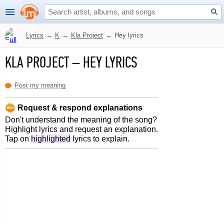
Lyrics
→
K
→
Kla Project
→
Hey lyrics
KLA PROJECT
–
HEY LYRICS
Post my meaning
Request & respond explanations
Don't understand the meaning of the song?
Highlight lyrics and request an explanation.
Tap on
highlighted
lyrics to explain.