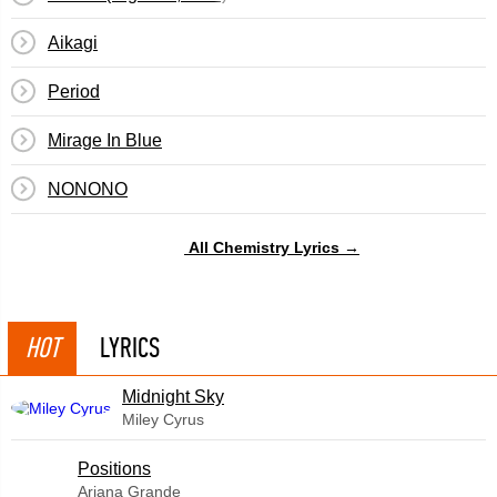
Aikagi
Period
Mirage In Blue
NONONO
All Chemistry Lyrics →
HOT
LYRICS
Midnight Sky
Miley Cyrus
​Positions
Ariana Grande