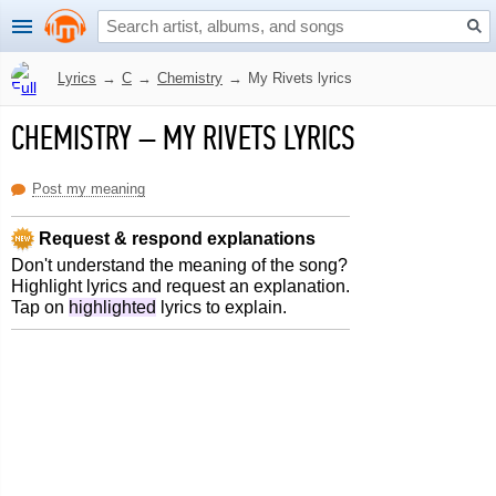
Lyrics
→
C
→
Chemistry
→
My Rivets lyrics
CHEMISTRY
–
MY RIVETS LYRICS
Post my meaning
Request & respond explanations
Don't understand the meaning of the song?
Highlight lyrics and request an explanation.
Tap on
highlighted
lyrics to explain.