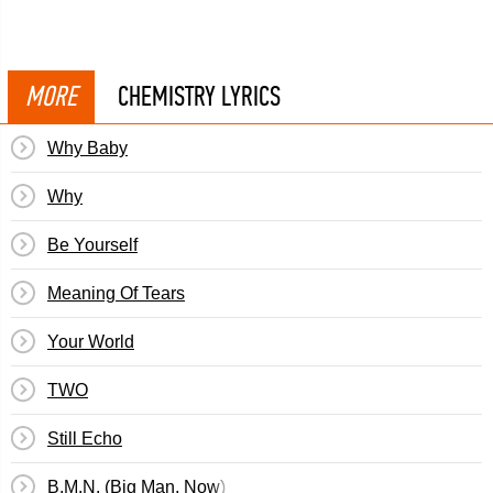
MORE
CHEMISTRY LYRICS
Why Baby
Why
Be Yourself
Meaning Of Tears
Your World
TWO
Still Echo
B.M.N. (Big Man, Now)