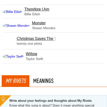
Therefore I Am
Billie Eilish
Monster
Shawn Mendes
Christmas Saves The Year
twenty one pilots
Willow
Taylor Swift
MY RIVETS
MEANINGS
Write about your feelings and thoughts about My Rivets
Know what this song is about? Does it mean anything special