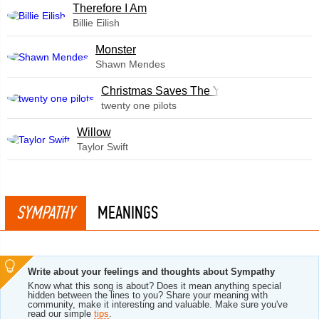
Therefore I Am
Billie Eilish
Monster
Shawn Mendes
Christmas Saves The Year
twenty one pilots
Willow
Taylor Swift
SYMPATHY
MEANINGS
Write about your feelings and thoughts about Sympathy
Know what this song is about? Does it mean anything special
hidden between the lines to you? Share your meaning with
community, make it interesting and valuable. Make sure you've
read our simple
tips
.