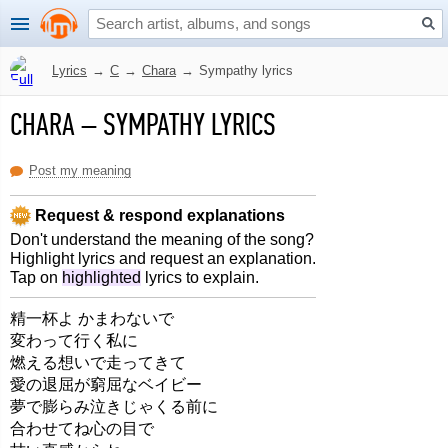
Lyrics
→
C
→
Chara
→
Sympathy lyrics
CHARA
–
SYMPATHY LYRICS
Post my meaning
Request & respond explanations
Don't understand the meaning of the song?
Highlight lyrics and request an explanation.
Tap on
highlighted
lyrics to explain.
精一杯よ かまわないで
変わって行く私に
燃える想いで走ってきて
愛の退屈が窮屈なベイビー
夢で膨らみ泣きじゃくる前に
合わせてね心の目で