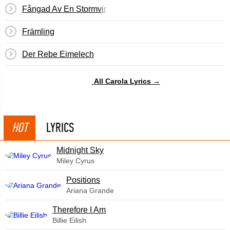
Fångad Av En Stormvind
Främling
Der Rebe Eimelech
All Carola Lyrics →
HOT
LYRICS
Midnight Sky
Miley Cyrus
​Positions
Ariana Grande
Therefore I Am
Billie Eilish