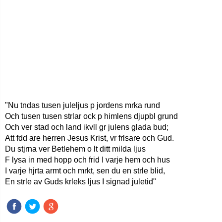
"Nu tndas tusen juleljus p jordens mrka rund
Och tusen tusen strlar ock p himlens djupbl grund
Och ver stad och land ikvll gr julens glada bud;
Att fdd are herren Jesus Krist, vr frlsare och Gud.
Du stjrna ver Betlehem o lt ditt milda ljus
F lysa in med hopp och frid I varje hem och hus
I varje hjrta armt och mrkt, sen du en strle blid,
En strle av Guds krleks ljus I signad juletid"