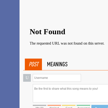
POST
MEANINGS
U