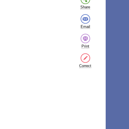
Share
Email
Print
Correct