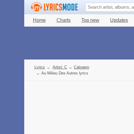
Home
Charts
Top new
Updates
Lyrics
→
Artist: C
→
Calogero
→
Au Milieu Des Autres lyrics