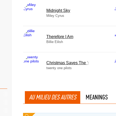
Midnight Sky
Miley Cyrus
Therefore I Am
Billie Eilish
Christmas Saves The Year
twenty one pilots
AU MILIEU DES AUTRES
MEANINGS