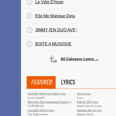
Le Vélo D'hiver
Elle Me Manque Deja
JIMMY (EN DUO AVEC CALOGERO)
BOITE A MUSIQUE
All Calogero Lyrics →
FEATURED
LYRICS
·
Hold Me While You Wait Lyrics
·
Juice Lyrics
Lewis Capaldi
Lizzo
·
Hope For The Underrated Youth Lyrics
·
Kids In '99 Lyrics
YUNGBLUD
Death Cab For Cutie
·
Crowded Table Lyrics
·
Summer Days Lyrics
The Highwomen
Martin Garrix