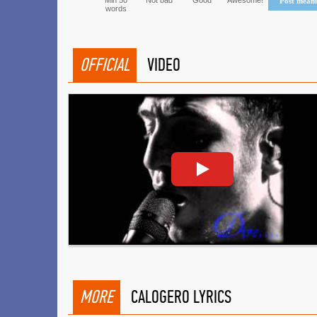
Min 50
Not bad
Good
Awesome!
Post mean
words
OFFICIAL
VIDEO
MORE
CALOGERO LYRICS