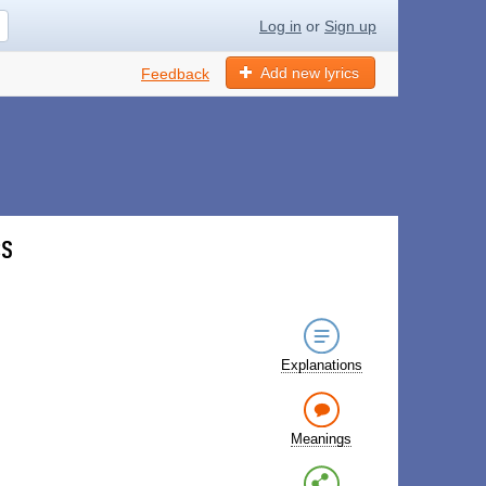
Log in
or
Sign up
Add new lyrics
Feedback
cs
Explanations
Meanings