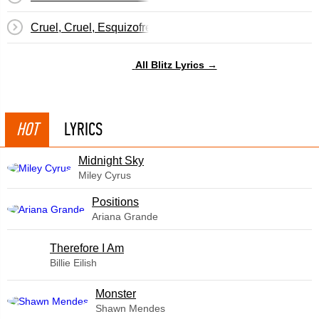
Cruel, Cruel, Esquizofrenetico Blues
All Blitz Lyrics →
HOT
LYRICS
Midnight Sky
Miley Cyrus
​Positions
Ariana Grande
Therefore I Am
Billie Eilish
Monster
Shawn Mendes