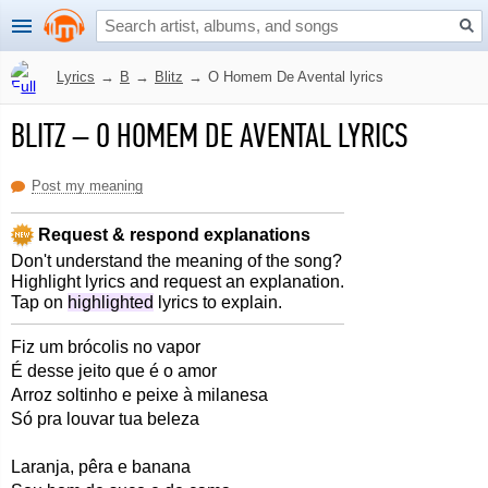
Lyrics
→
B
→
Blitz
→
O Homem De Avental lyrics
BLITZ
–
O HOMEM DE AVENTAL LYRICS
Post my meaning
Request & respond explanations
Don't understand the meaning of the song?
Highlight lyrics and request an explanation.
Tap on
highlighted
lyrics to explain.
Fiz um brócolis no vapor
É desse jeito que é o amor
Arroz soltinho e peixe à milanesa
Só pra louvar tua beleza
Laranja, pêra e banana