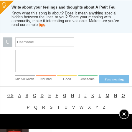
Write about your feelings and thoughts about A Petit Feu
Know what this song is about? Does it mean anything special
hidden between the lines to you? Share your meaning with
community, make it interesting and valuable. Make sure you've
read our simple
tips
.
U
Min 50 words
Not bad
Good
Awesome!
Post meaning
0-9
A
B
C
D
E
F
G
H
I
J
K
L
M
N
O
P
Q
R
S
T
U
V
W
X
Y
Z