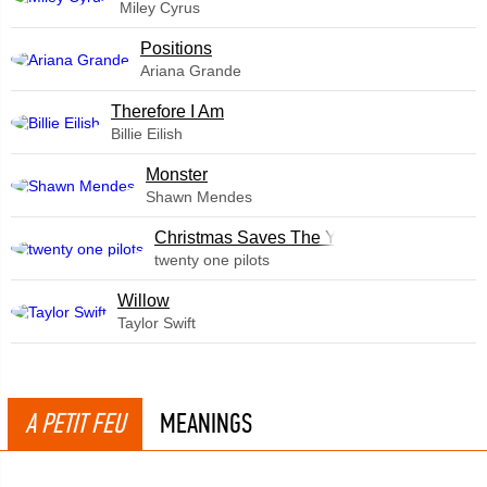
Miley Cyrus
​Positions
Ariana Grande
Therefore I Am
Billie Eilish
Monster
Shawn Mendes
Christmas Saves The Year
twenty one pilots
Willow
Taylor Swift
A PETIT FEU
MEANINGS