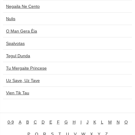
Negaila Ne Cento
Nulis
O Man Gera Èia
Spalvotas
Tegul Dunda
Tu Mergaite Princese
Uz Save, Uz Tave
Vien Tik Tau
0-9
A
B
C
D
E
F
G
H
I
J
K
L
M
N
O
P
Q
R
S
T
U
V
W
X
Y
Z