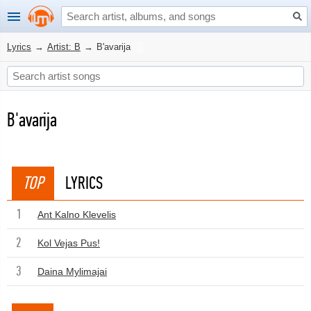
Lyrics
→
Artist: B
→
B'avarija
B'avarija
TOP
LYRICS
1
Ant Kalno Klevelis
2
Kol Vejas Pus!
3
Daina Mylimajai