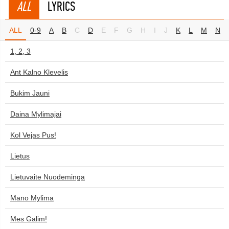
ALL
LYRICS
ALL
0-9
A
B
C
D
E
F
G
H
I
J
K
L
M
N
1, 2, 3
Ant Kalno Klevelis
Bukim Jauni
Daina Mylimajai
Kol Vejas Pus!
Lietus
Lietuvaite Nuodeminga
Mano Mylima
Mes Galim!