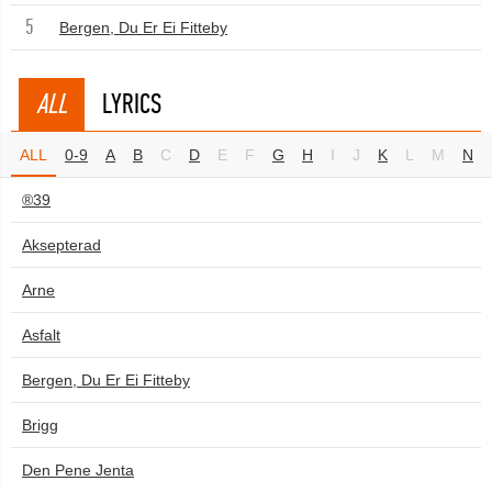
5
Bergen, Du Er Ei Fitteby
ALL
LYRICS
ALL
0-9
A
B
C
D
E
F
G
H
I
J
K
L
M
N
®39
Aksepterad
Arne
Asfalt
Bergen, Du Er Ei Fitteby
Brigg
Den Pene Jenta