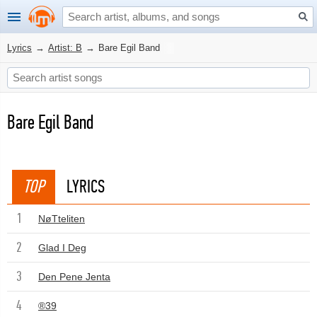
Lyrics
→
Artist: B
→
Bare Egil Band
Bare Egil Band
TOP
LYRICS
1
NøTteliten
2
Glad I Deg
3
Den Pene Jenta
4
®39