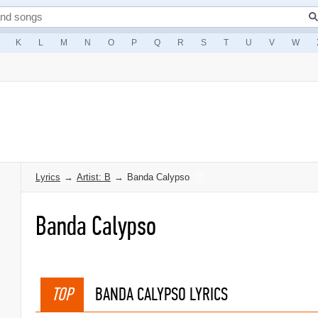
K
L
M
N
O
P
Q
R
S
T
U
V
W
Lyrics
→
Artist: B
→
Banda Calypso
Banda Calypso
TOP
BANDA CALYPSO LYRICS