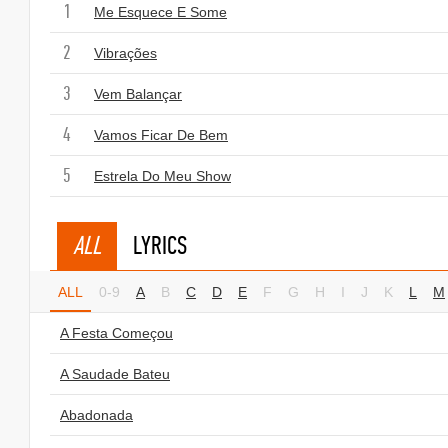
1
Me Esquece E Some
2
Vibrações
3
Vem Balançar
4
Vamos Ficar De Bem
5
Estrela Do Meu Show
ALL
LYRICS
ALL
0-9
A
B
C
D
E
F
G
H
I
J
K
L
M
A Festa Começou
A Saudade Bateu
Abadonada