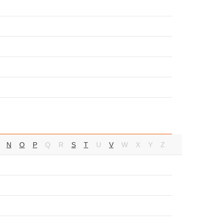
N
O
P
Q
R
S
T
U
V
W
X
Y
Z