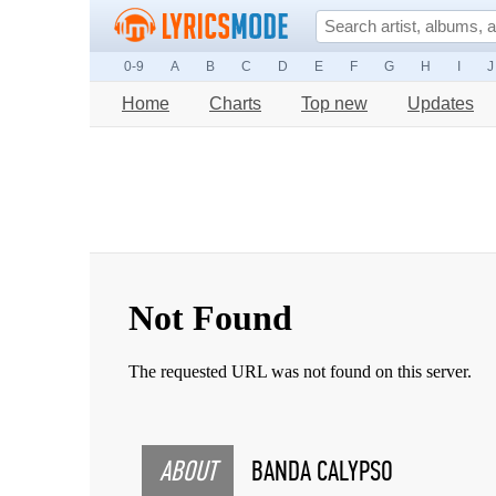
0-9
A
B
C
D
E
F
G
H
I
J
Home
Charts
Top new
Updates
ABOUT
BANDA CALYPSO