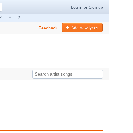
Log in
or
Sign up
X
Y
Z
Add new lyrics
Feedback