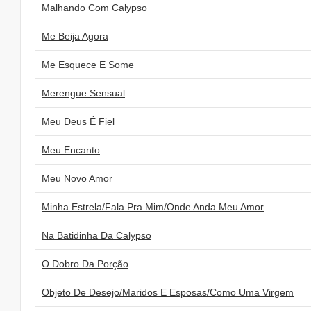
Malhando Com Calypso
Me Beija Agora
Me Esquece E Some
Merengue Sensual
Meu Deus É Fiel
Meu Encanto
Meu Novo Amor
Minha Estrela/Fala Pra Mim/Onde Anda Meu Amor
Na Batidinha Da Calypso
O Dobro Da Porção
Objeto De Desejo/Maridos E Esposas/Como Uma Virgem