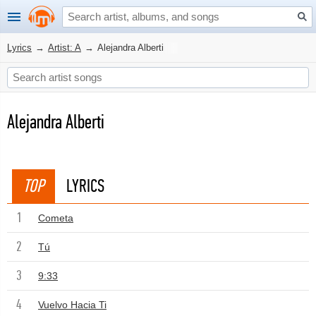
Lyrics
→
Artist: A
→
Alejandra Alberti
Alejandra Alberti
TOP
LYRICS
1
Cometa
2
Tú
3
9:33
4
Vuelvo Hacia Ti